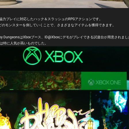
最大4人協力プレイに対応したハック＆スラッシュのRPGアクションです。
どのモンスターを倒していくことで、さまざまなアイテムを獲得できます。
ppy DungeonsはXboxブース、ID@Xboxにデモがプレイできる試遊台が用意されま
スは特に人気が高いものでした。