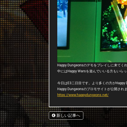
Happy Dungeonsのデモをプレイしに来
中にはHappy Warsを遊んでいいる方も
今日はE3二日目です。より多くの方がHappy
Happy Dungeonsのプロモサイトが公
https://www.happydungeons.net/
新しい記事へ