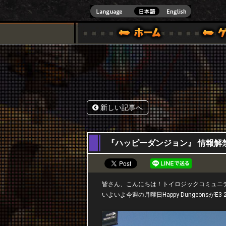
式サイト [ XBOX 360,XBOX ONE VER.]
スペシャル｜HAPPY WARS(ハッピーウォーズ)公式サイト [ XBOX 36
ゲームガイド
サポート | HAPPY WARS(ハ
新しい記事へ
18,06,2015
『ハッピーダンジョン』 情報解
皆さん、こんにちは！トイロジックコミュニ
いよいよ今週の月曜日Happy DungeonsがE