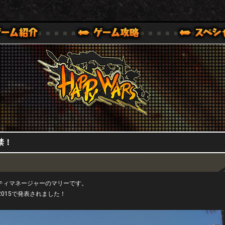
HappyWars
@HappyWars
0,XBOX ONE VER.]
ッピーウォーズ)公式サイト [ XBOX 360,XBOX ONE VER.]
禁！
ティマネージャーのマリーです。
3 2015で発表されました！