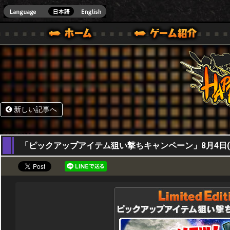
HappyWars
@Happ
BOX ONE VER.]
ル｜HAPPY WARS(ハッピーウォーズ)公式サイト [ XBOX 360,XBOX ONE VER.]
ームガイド
サポート | HAPPY WARS(ハッピーウォーズ)公式サイト [ XB
新しい記事へ
04,08,2016
「ピックアップアイテム狙い撃ちキャンペーン」8月4日(木)