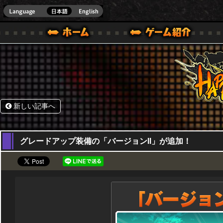
HappyWars
@Happ
BOX ONE VER.]
ル｜HAPPY WARS(ハッピーウォーズ)公式サイト [ XBOX 360,XBOX ONE VER.]
ームガイド
サポート | HAPPY WARS(ハッピーウォーズ)公式サイト [ XB
新しい記事へ
17,11,2016
グレードアップ装備の「バージョンⅡ」が追加！