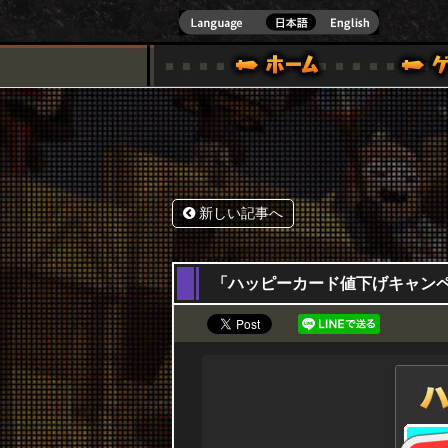
式サイト [ XBOX 360,XBOX ONE VER.]
スペシャル｜HAPPY WARS(ハッピーウォーズ)公式サイト [ XBOX 36
ゲームガイド
サポート | HAPPY WARS(ハ
新しい記事へ
24,11,2016
「ハッピーカード値下げキャンペーン