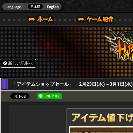
HappyWars
@Happ
BOX ONE VER.]
ル｜HAPPY WARS(ハッピーウォーズ)公式サイト [ XBOX 360,XBOX ONE VER.]
ームガイド
サポート | HAPPY WARS(ハッピーウォーズ)公式サイト [ XB
新しい記事へ
23,02,2017
「アイテムショップセール」 – 2月23日(木)～3月1日(水)