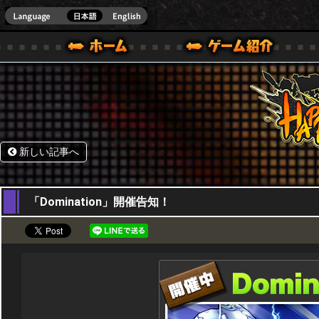
HappyWars
@Happ
BOX ONE VER.]
ル｜HAPPY WARS(ハッピーウォーズ)公式サイト [ XBOX 360,XBOX ONE VER.]
ームガイド
サポート | HAPPY WARS(ハッピーウォーズ)公式サイト [ XB
新しい記事へ
04,05,2017
「Domination」開催告知！