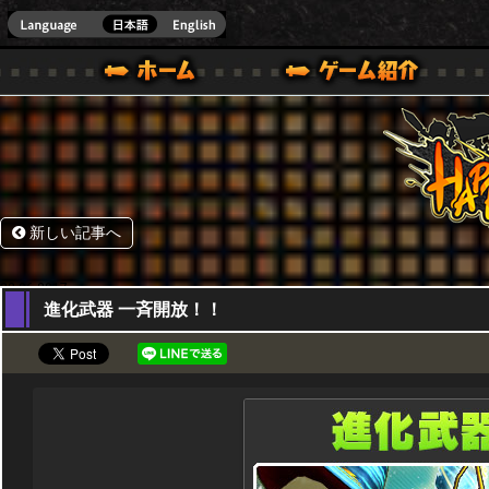
HappyWars
@Happ
BOX ONE VER.]
ル｜HAPPY WARS(ハッピーウォーズ)公式サイト [ XBOX 360,XBOX ONE VER.]
ームガイド
サポート | HAPPY WARS(ハッピーウォーズ)公式サイト [ XB
新しい記事へ
22,06,2017
進化武器 一斉開放！！