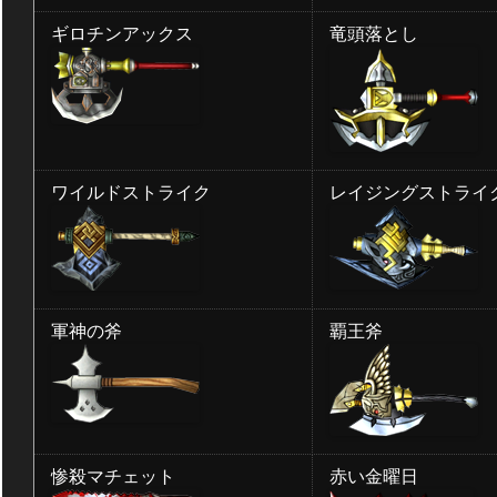
ギロチンアックス
竜頭落とし
ワイルドストライク
レイジングストライ
軍神の斧
覇王斧
惨殺マチェット
赤い金曜日