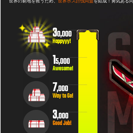
世界の窮地を救うため、
世界ボス討伐同盟
を結成！勇気ある
3
0,000
Happyyy!
1
5,000
Awesome!
7
,000
Way to Go!
3
,000
Good Job!