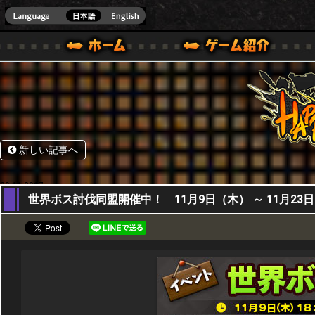
HappyWars
@Happ
BOX ONE VER.]
ル｜HAPPY WARS(ハッピーウォーズ)公式サイト [ XBOX 360,XBOX ONE VER.]
ームガイド
サポート | HAPPY WARS(ハッピーウォーズ)公式サイト [ XB
新しい記事へ
09,11,2017
世界ボス討伐同盟開催中！ 11月9日（木） ～ 11月23