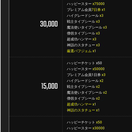
ハッピースター
x75000
プレミアム会員
7日券 x1
ハイグレードシール
x3
30,000
戦士タイプシール
x3
魔法使いタイプシール
x3
僧侶タイプシール
x3
超成功ハンマー
x3
神話のスタチュー
x3
厳選バフジェム x1
ハッピーチケット x50
ハッピースター
x50000
プレミアム会員1日券
x3
ハイグレードシール
x2
15,000
戦士タイプシール
x2
魔法使いタイプシール
x2
僧侶タイプシール
x2
超成功ハンマー x1
神話のスタチュー x1
ハッピーチケット
x50
ハッピースター
x30000