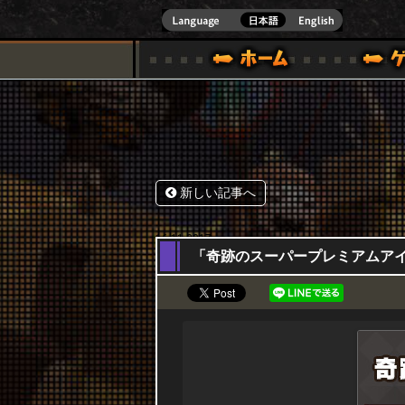
式サイト [ XBOX 360,XBOX ONE VER.]
スペシャル｜HAPPY WARS(ハッピーウォーズ)公式サイト [ XBOX 36
ゲームガイド
サポート | HAPPY WARS(ハ
新しい記事へ
16,11,2017
「奇跡のスーパープレミアムアイテム