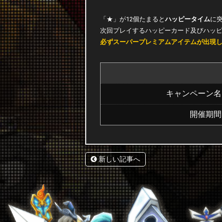
「★」が12個たまると
ハッピータイム
に
次回プレイするハッピーカード及びハッピ
必ずスーパープレミアムアイテムが出現
キャンペーン名
開催期間
新しい記事へ