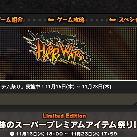
HappyWars
@HappyWars
0,XBOX ONE VER.]
ッピーウォーズ)公式サイト [ XBOX 360,XBOX ONE VER.]
祭り」実施中！11月16日(木) ～ 11月23日(木)