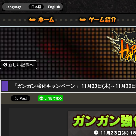
HappyWars
@Happ
BOX ONE VER.]
ル｜HAPPY WARS(ハッピーウォーズ)公式サイト [ XBOX 360,XBOX ONE VER.]
ームガイド
サポート | HAPPY WARS(ハッピーウォーズ)公式サイト [ XB
新しい記事へ
23,11,2017
「ガンガン強化キャンペーン」 11月23日(木)～11月30日