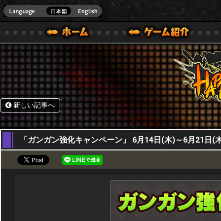
HappyWars
@Happ
BOX ONE VER.]
ル｜HAPPY WARS(ハッピーウォーズ)公式サイト [ XBOX 360,XBOX ONE VER.]
ームガイド
サポート | HAPPY WARS(ハッピーウォーズ)公式サイト [ XB
新しい記事へ
14,06,2018
「ガンガン強化キャンペーン」 6月14日(木)～6月21日(木