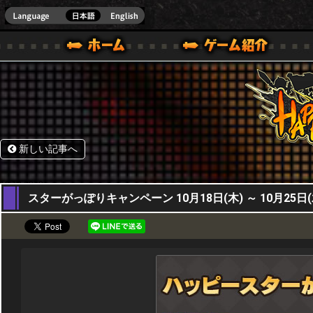
HappyWars
@Happ
BOX ONE VER.]
ル｜HAPPY WARS(ハッピーウォーズ)公式サイト [ XBOX 360,XBOX ONE VER.]
ームガイド
サポート | HAPPY WARS(ハッピーウォーズ)公式サイト [ XB
新しい記事へ
18,10,2018
スターがっぽりキャンペーン 10月18日(木) ～ 10月25日(