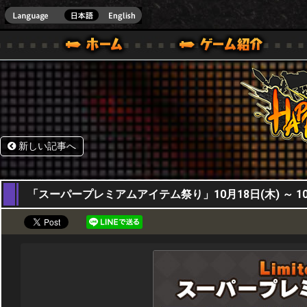
HappyWars
@Happ
BOX ONE VER.]
ル｜HAPPY WARS(ハッピーウォーズ)公式サイト [ XBOX 360,XBOX ONE VER.]
ームガイド
サポート | HAPPY WARS(ハッピーウォーズ)公式サイト [ XB
新しい記事へ
18,10,2018
「スーパープレミアムアイテム祭り」10月18日(木) ～ 10