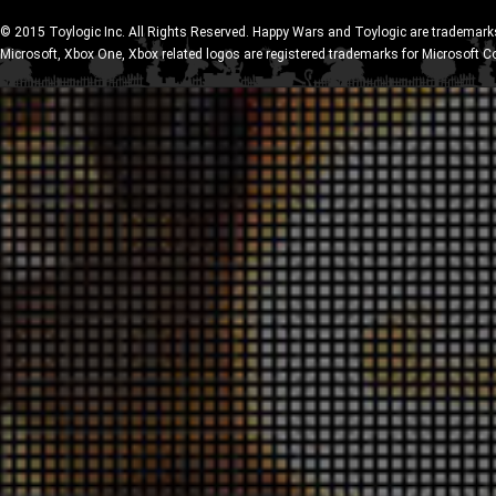
© 2015 Toylogic Inc. All Rights Reserved. Happy Wars and Toylogic are trademarks
Microsoft, Xbox One, Xbox related logos are registered trademarks for Microsoft C