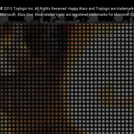
© 2015 Toylogic Inc. All Rights Reserved. Happy Wars and Toylogic are trademarks
Microsoft, Xbox One, Xbox related logos are registered trademarks for Microsoft C