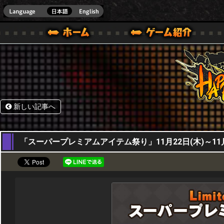
HappyWars
@Happ
BOX ONE VER.]
ル｜HAPPY WARS(ハッピーウォーズ)公式サイト [ XBOX 360,XBOX ONE VER.]
ームガイド
サポート | HAPPY WARS(ハッピーウォーズ)公式サイト [ XB
新しい記事へ
22,11,2018
「スーパープレミアムアイテム祭り」11月22日(木)～11月