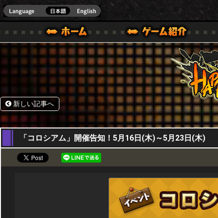
HappyWars
@Happ
BOX ONE VER.]
ル｜HAPPY WARS(ハッピーウォーズ)公式サイト [ XBOX 360,XBOX ONE VER.]
ームガイド
サポート | HAPPY WARS(ハッピーウォーズ)公式サイト [ XB
新しい記事へ
16,05,2019
「コロシアム」開催告知！5月16日(木)～5月23日(木)