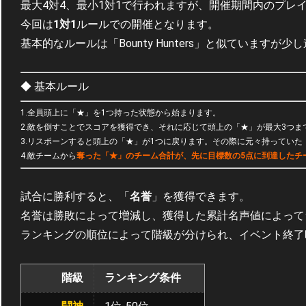
最大4対4、最小1対1で行われますが、開催期間内のプレ
今回は
1対1
ルールでの開催となります。
基本的なルールは「Bounty Hunters」と似ていますが少
◆ 基本ルール
1.全員頭上に「★」を1つ持った状態から始まります。
2.敵を倒すことでスコアを獲得でき、それに応じて頭上の「★」が最大3つま
3.リスポーンすると頭上の「★」が1つに戻ります。その際に元々持ってい
4.敵チームから
奪った「★」のチーム合計が、先に目標数の5点に到達したチ
試合に勝利すると、「
名誉
」を獲得できます。
名誉は勝敗によって増減し、獲得した累計名声値によって
ランキングの順位によって階級が分けられ、イベント終了
階級
ランキング条件