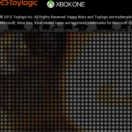
© 2015 Toylogic Inc. All Rights Reserved. Happy Wars and Toylogic are trademarks
Microsoft, Xbox One, Xbox related logos are registered trademarks for Microsoft C