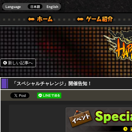
HappyWars
@Happ
BOX ONE VER.]
ル｜HAPPY WARS(ハッピーウォーズ)公式サイト [ XBOX 360,XBOX ONE VER.]
ームガイド
サポート | HAPPY WARS(ハッピーウォーズ)公式サイト [ XB
新しい記事へ
04,07,2019
「スペシャルチャレンジ」開催告知！