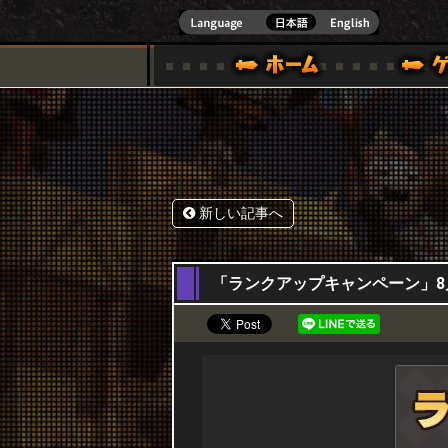
式サイト [ XBOX 360,XBOX ONE VER.]
スペシャル｜HAPPY WARS(ハッピーウォーズ)公式サイト [ XBOX 36
ゲームガイド
サポート | HAPPY WARS(ハ
新しい記事へ
22,08,2019
「ランクアップキャンペーン」8月22