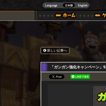
式サイト [ XBOX 360,XBOX ONE VER.]
スペシャル｜HAPPY WARS(ハッピーウォーズ)公式サイト [ XBOX 36
ゲームガイド
サポート | HAPPY WARS(ハ
新しい記事へ
12,09,2019
「ガンガン強化キャンペーン」9月1