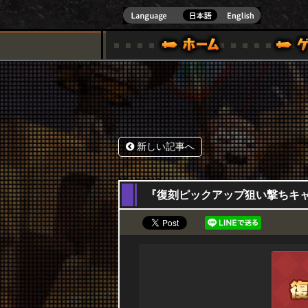
式サイト [ XBOX 360,XBOX ONE VER.]
スペシャル｜HAPPY WARS(ハッピーウォーズ)公式サイト [ XBOX 36
ゲームガイド
サポート | HAPPY WARS(ハ
新しい記事へ
19,12,2019
『復刻ピックアップ狙い撃ちキャンペー