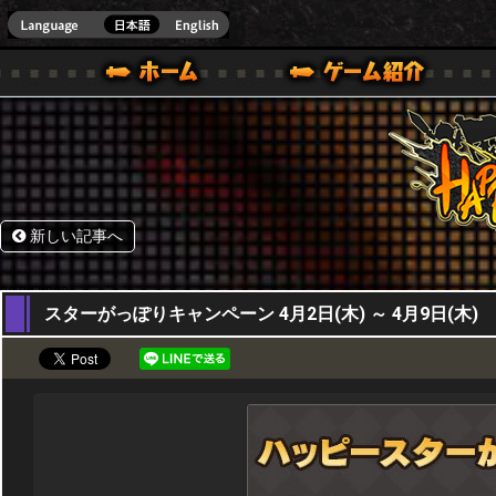
HappyWars
@Happ
BOX ONE VER.]
ル｜HAPPY WARS(ハッピーウォーズ)公式サイト [ XBOX 360,XBOX ONE VER.]
ームガイド
サポート | HAPPY WARS(ハッピーウォーズ)公式サイト [ XB
新しい記事へ
02,04,2020
スターがっぽりキャンペーン 4月2日(木) ～ 4月9日(木)