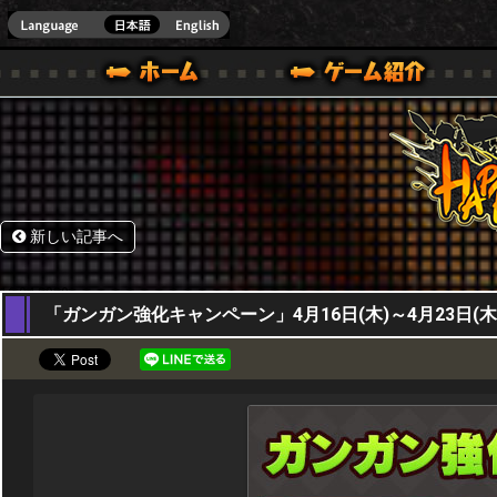
HappyWars
@Happ
BOX ONE VER.]
ル｜HAPPY WARS(ハッピーウォーズ)公式サイト [ XBOX 360,XBOX ONE VER.]
ームガイド
サポート | HAPPY WARS(ハッピーウォーズ)公式サイト [ XB
新しい記事へ
16,04,2020
「ガンガン強化キャンペーン」4月16日(木)～4月23日(木