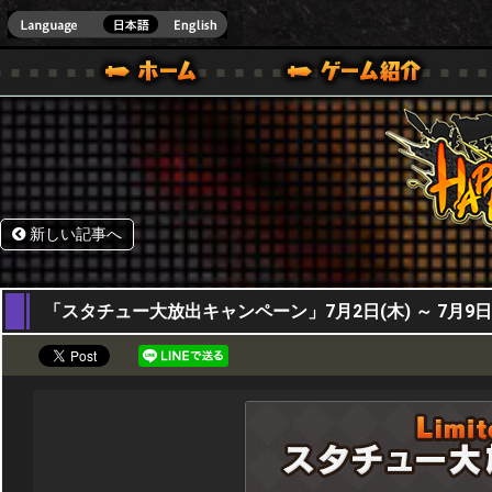
HappyWars
@Happ
BOX ONE VER.]
ル｜HAPPY WARS(ハッピーウォーズ)公式サイト [ XBOX 360,XBOX ONE VER.]
ームガイド
サポート | HAPPY WARS(ハッピーウォーズ)公式サイト [ XB
新しい記事へ
02,07,2020
「スタチュー大放出キャンペーン」7月2日(木) ～ 7月9日