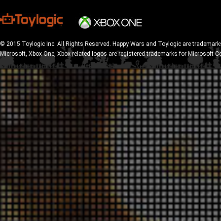
© 2015 Toylogic Inc. All Rights Reserved. Happy Wars and Toylogic are trademarks
Microsoft, Xbox One, Xbox related logos are registered trademarks for Microsoft C