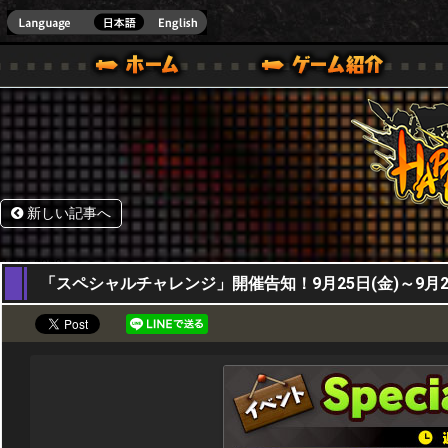
HappyWars
@Happ
BOX ONE VER.]
ル｜HAPPY WARS(ハッピーウォーズ)公式サイト [ XBOX 360,XBOX ONE VER.]
ームガイド
サポート | HAPPY WARS(ハッピーウォーズ)公式サイト [ XB
新しい記事へ
24,09,2020
「スペシャルチャレンジ」開催告知！9月25日(金)～9月27