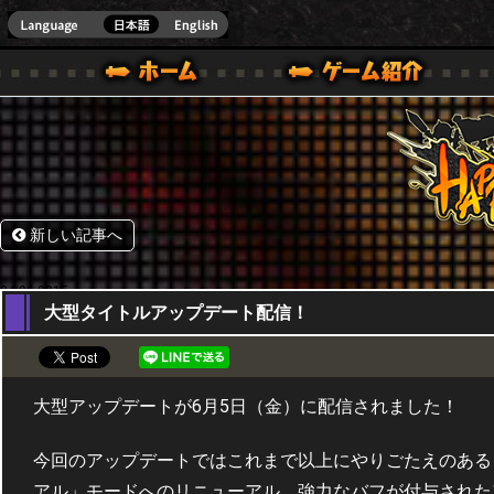
HappyWars
@Happ
BOX ONE VER.]
ル｜HAPPY WARS(ハッピーウォーズ)公式サイト [ XBOX 360,XBOX ONE VER.]
ームガイド
サポート | HAPPY WARS(ハッピーウォーズ)公式サイト [ XB
新しい記事へ
04,06,2015
大型タイトルアップデート配信！
大型アップデートが6月5日（金）に配信されました！
今回のアップデートではこれまで以上にやりごたえのある
アル」モードへのリニューアル、強力なバフが付与された