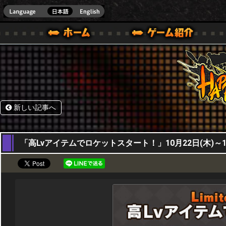
HappyWars
@Happ
BOX ONE VER.]
ル｜HAPPY WARS(ハッピーウォーズ)公式サイト [ XBOX 360,XBOX ONE VER.]
ームガイド
サポート | HAPPY WARS(ハッピーウォーズ)公式サイト [ XB
新しい記事へ
22,10,2020
「高Lvアイテムでロケットスタート！」10月22日(木)～10