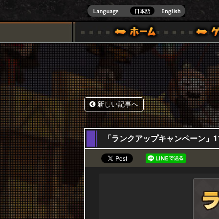
式サイト [ XBOX 360,XBOX ONE VER.]
スペシャル｜HAPPY WARS(ハッピーウォーズ)公式サイト [ XBOX 36
ゲームガイド
サポート | HAPPY WARS(ハ
新しい記事へ
05,11,2020
「ランクアップキャンペーン」11月5