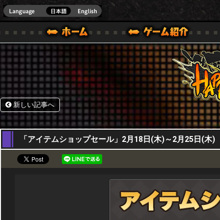
HappyWars
@Happ
BOX ONE VER.]
ル｜HAPPY WARS(ハッピーウォーズ)公式サイト [ XBOX 360,XBOX ONE VER.]
ームガイド
サポート | HAPPY WARS(ハッピーウォーズ)公式サイト [ XB
新しい記事へ
18,02,2021
「アイテムショップセール」2月18日(木)～2月25日(木)