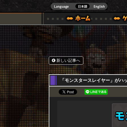
式サイト [ XBOX 360,XBOX ONE VER.]
スペシャル｜HAPPY WARS(ハッピーウォーズ)公式サイト [ XBOX 36
ゲームガイド
サポート | HAPPY WARS(ハ
新しい記事へ
08,04,2021
「モンスタースレイヤー」がハッピカ