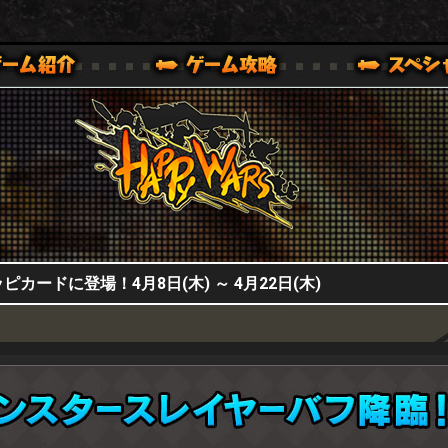
HappyWars
@HappyWars
0,XBOX ONE VER.]
ッピーウォーズ)公式サイト [ XBOX 360,XBOX ONE VER.]
ードに登場！4月8日(木) ～ 4月22日(木)