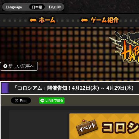
HappyWars
@Happ
BOX ONE VER.]
ル｜HAPPY WARS(ハッピーウォーズ)公式サイト [ XBOX 360,XBOX ONE VER.]
ームガイド
サポート | HAPPY WARS(ハッピーウォーズ)公式サイト [ XB
新しい記事へ
22,04,2021
「コロシアム」開催告知！4月22日(木) ～ 4月29日(木)