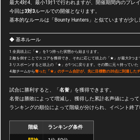
最大4対4、最小1対1で行われますが、開催期間内のプレ
今回は
3対3
ルールでの開催となります。
基本的なルールは「Bounty Hunters」と似ていますが少
◆ 基本ルール
1.全員頭上に「★」を1つ持った状態から始まります。
2.敵を倒すことでスコアを獲得でき、それに応じて頭上の「★」が最大3つま
3.リスポーンすると頭上の「★」が1つに戻ります。その際に元々持ってい
4.敵チームから
奪った「★」のチーム合計が、先に目標数の20点に到達した
試合に勝利すると、「
名誉
」を獲得できます。
名誉は勝敗によって増減し、獲得した累計名声値によって
ランキングの順位によって階級が分けられ、イベント終了
階級
ランキング条件