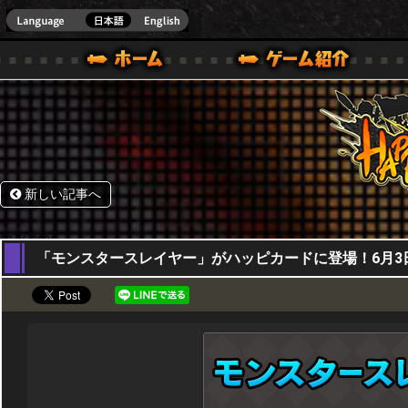
HappyWars
@Happ
BOX ONE VER.]
ル｜HAPPY WARS(ハッピーウォーズ)公式サイト [ XBOX 360,XBOX ONE VER.]
ームガイド
サポート | HAPPY WARS(ハッピーウォーズ)公式サイト [ XB
新しい記事へ
03,06,2021
「モンスタースレイヤー」がハッピカードに登場！6月3日(木)