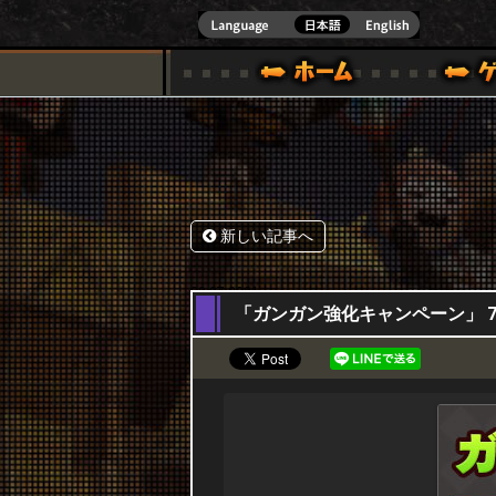
式サイト [ XBOX 360,XBOX ONE VER.]
スペシャル｜HAPPY WARS(ハッピーウォーズ)公式サイト [ XBOX 36
ゲームガイド
サポート | HAPPY WARS(ハ
新しい記事へ
22,07,2021
「ガンガン強化キャンペーン」 7月2