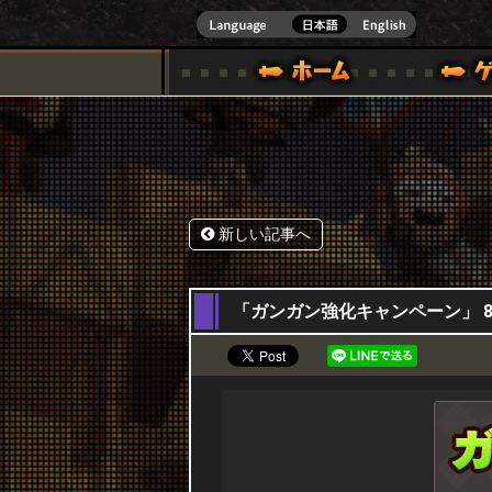
式サイト [ XBOX 360,XBOX ONE VER.]
スペシャル｜HAPPY WARS(ハッピーウォーズ)公式サイト [ XBOX 36
ゲームガイド
サポート | HAPPY WARS(ハ
新しい記事へ
12,08,2021
「ガンガン強化キャンペーン」 8月1