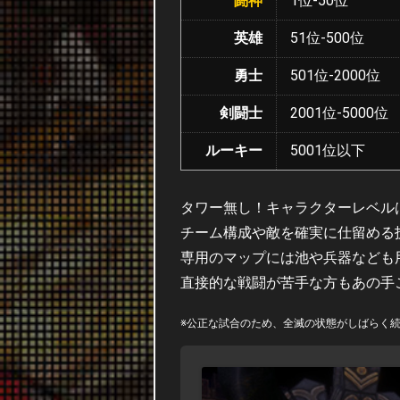
闘神
1位-50位
英雄
51位-500位
勇士
501位-2000位
剣闘士
2001位-5000位
ルーキー
5001位以下
タワー無し！キャラクターレベル
チーム構成や敵を確実に仕留める
専用のマップには池や兵器なども
直接的な戦闘が苦手な方もあの手
※公正な試合のため、全滅の状態がしばらく