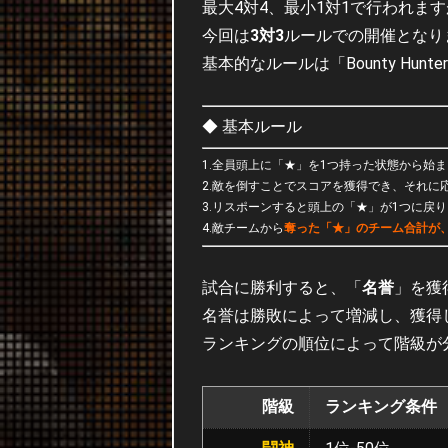
最大4対4、最小1対1で行われま
今回は
3対3
ルールでの開催となり
基本的なルールは「Bounty Hu
◆ 基本ルール
1.全員頭上に「★」を1つ持った状態から始
2.敵を倒すことでスコアを獲得でき、それに
3.リスポーンすると頭上の「★」が1つに戻
4.敵チームから
奪った「★」のチーム合計が、
試合に勝利すると、「
名誉
」を獲
名誉は勝敗によって増減し、獲得
ランキングの順位によって階級が
階級
ランキング条件