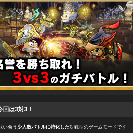
今回は3対3！
競い合う
少人数バトルに特化した
対戦型のゲームモードです。