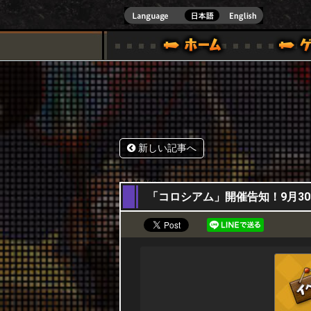
式サイト [ XBOX 360,XBOX ONE VER.]
スペシャル｜HAPPY WARS(ハッピーウォーズ)公式サイト [ XBOX 36
ゲームガイド
サポート | HAPPY WARS(ハ
新しい記事へ
30,09,2021
「コロシアム」開催告知！9月30日(