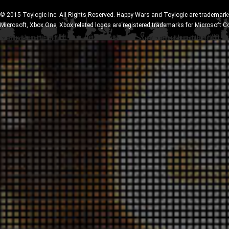
© 2015 Toylogic Inc. All Rights Reserved. Happy Wars and Toylogic are trademarks
Microsoft, Xbox One, Xbox related logos are registered trademarks for Microsoft C