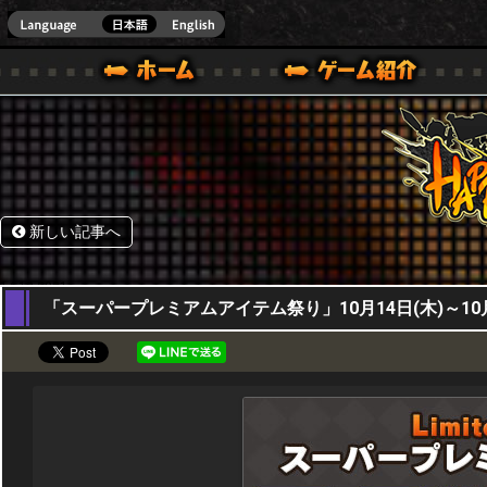
HappyWars
@Happ
BOX ONE VER.]
ル｜HAPPY WARS(ハッピーウォーズ)公式サイト [ XBOX 360,XBOX ONE VER.]
ームガイド
サポート | HAPPY WARS(ハッピーウォーズ)公式サイト [ XB
新しい記事へ
14,10,2021
「スーパープレミアムアイテム祭り」10月14日(木)～10月