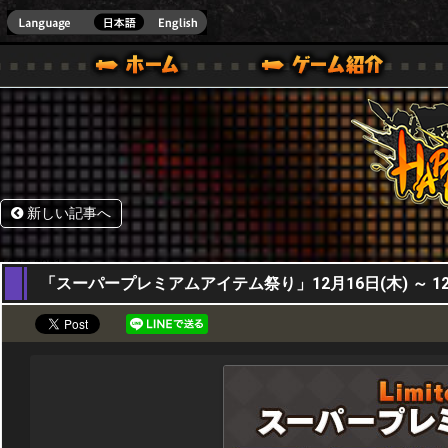
HappyWars
@Happ
BOX ONE VER.]
ル｜HAPPY WARS(ハッピーウォーズ)公式サイト [ XBOX 360,XBOX ONE VER.]
ームガイド
サポート | HAPPY WARS(ハッピーウォーズ)公式サイト [ XB
新しい記事へ
16,12,2021
「スーパープレミアムアイテム祭り」12月16日(木) ～ 12