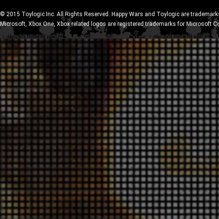
© 2015 Toylogic Inc. All Rights Reserved. Happy Wars and Toylogic are trademarks
Microsoft, Xbox One, Xbox related logos are registered trademarks for Microsoft C