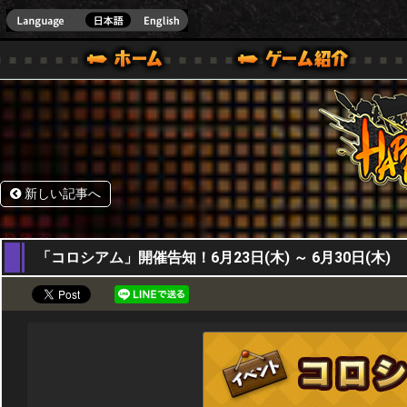
HappyWars
@Happ
BOX ONE VER.]
ル｜HAPPY WARS(ハッピーウォーズ)公式サイト [ XBOX 360,XBOX ONE VER.]
ームガイド
サポート | HAPPY WARS(ハッピーウォーズ)公式サイト [ XB
新しい記事へ
23,06,2022
「コロシアム」開催告知！6月23日(木) ～ 6月30日(木)