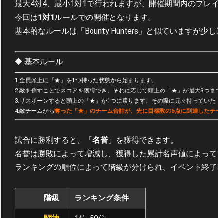
最大4対4、最小1対1で行われますが、開催期間内のプレ
今回は
1対1
ルールでの開催となります。
基本的なルールは「Bounty Hunters」と似ていますが少
◆ 基本ルール
1.全員頭上に「★」を1つ持った状態から始まります。
2.敵を倒すことでスコアを獲得でき、それに応じて頭上の「★」が最大3つま
3.リスポーンすると頭上の「★」が1つに戻ります。その際に元々持ってい
4.敵チームから
奪った「★」のチーム合計が、先に目標数の5点に到達したチ
試合に勝利すると、「
名誉
」を獲得できます。
名誉は勝敗によって増減し、獲得した累計名声値によって
ランキングの順位によって階級が分けられ、イベント終了
階級
ランキング条件