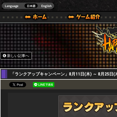
HappyWars
@Happ
BOX ONE VER.]
ル｜HAPPY WARS(ハッピーウォーズ)公式サイト [ XBOX 360,XBOX ONE VER.]
ームガイド
サポート | HAPPY WARS(ハッピーウォーズ)公式サイト [ XB
新しい記事へ
11,08,2022
「ランクアップキャンペーン」8月11日(木) ～ 8月25日(