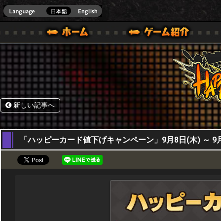
HappyWars
@Happ
BOX ONE VER.]
ル｜HAPPY WARS(ハッピーウォーズ)公式サイト [ XBOX 360,XBOX ONE VER.]
ームガイド
サポート | HAPPY WARS(ハッピーウォーズ)公式サイト [ XB
新しい記事へ
08,09,2022
「ハッピーカード値下げキャンペーン」9月8日(木) ～ 9月