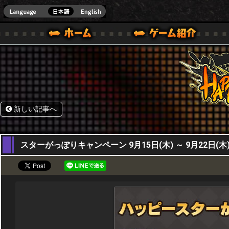
HappyWars
@Happ
BOX ONE VER.]
ル｜HAPPY WARS(ハッピーウォーズ)公式サイト [ XBOX 360,XBOX ONE VER.]
ームガイド
サポート | HAPPY WARS(ハッピーウォーズ)公式サイト [ XB
新しい記事へ
15,09,2022
スターがっぽりキャンペーン 9月15日(木) ～ 9月22日(木