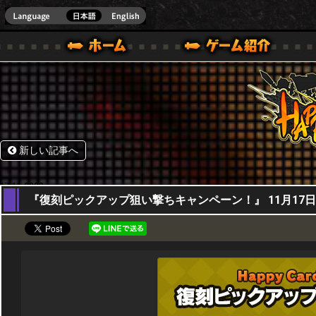
HappyWars
@Happ
BOX ONE VER.]
ル｜HAPPY WARS(ハッピーウォーズ)公式サイト [ XBOX 360,XBOX ONE VER.]
ームガイド
サポート | HAPPY WARS(ハッピーウォーズ)公式サイト [ XB
新しい記事へ
17,11,2022
『復刻ピックアップ狙い撃ちキャンペーン！』 11月17日(木