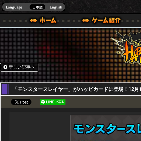
HappyWars
@Happ
BOX ONE VER.]
ル｜HAPPY WARS(ハッピーウォーズ)公式サイト [ XBOX 360,XBOX ONE VER.]
ームガイド
サポート | HAPPY WARS(ハッピーウォーズ)公式サイト [ XB
新しい記事へ
15,12,2022
「モンスタースレイヤー」がハッピカードに登場！12月15日