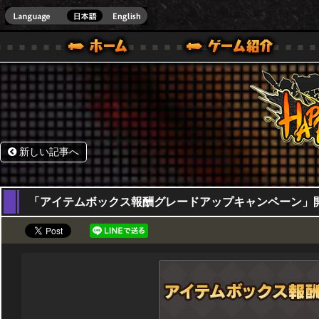
HappyWars
@Happ
BOX ONE VER.]
ル｜HAPPY WARS(ハッピーウォーズ)公式サイト [ XBOX 360,XBOX ONE VER.]
ームガイド
サポート | HAPPY WARS(ハッピーウォーズ)公式サイト [ XB
新しい記事へ
29,12,2022
「アイテムボックス報酬グレードアップキャンペーン」開催！1