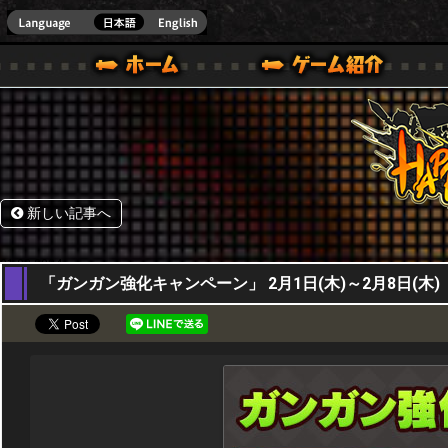
HappyWars
@Happ
BOX ONE VER.]
ル｜HAPPY WARS(ハッピーウォーズ)公式サイト [ XBOX 360,XBOX ONE VER.]
ームガイド
サポート | HAPPY WARS(ハッピーウォーズ)公式サイト [ XB
新しい記事へ
01,02,2024
「ガンガン強化キャンペーン」 2月1日(木)～2月8日(木)