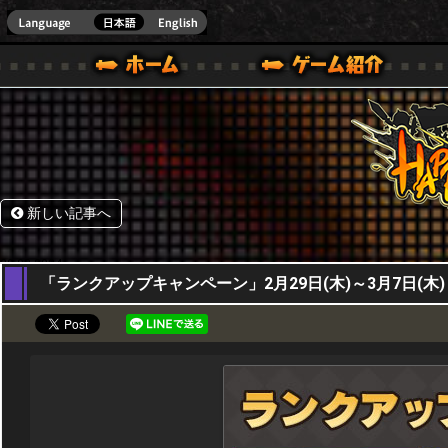
HappyWars
@Happ
BOX ONE VER.]
ル｜HAPPY WARS(ハッピーウォーズ)公式サイト [ XBOX 360,XBOX ONE VER.]
ームガイド
サポート | HAPPY WARS(ハッピーウォーズ)公式サイト [ XB
新しい記事へ
29,02,2024
「ランクアップキャンペーン」2月29日(木)～3月7日(木)