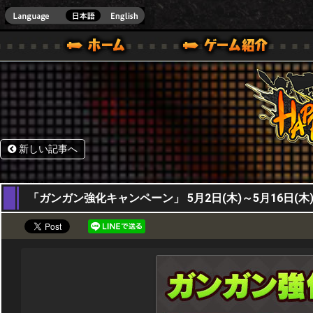
HappyWars
@Happ
BOX ONE VER.]
ル｜HAPPY WARS(ハッピーウォーズ)公式サイト [ XBOX 360,XBOX ONE VER.]
ームガイド
サポート | HAPPY WARS(ハッピーウォーズ)公式サイト [ XB
新しい記事へ
02,05,2024
「ガンガン強化キャンペーン」 5月2日(木)～5月16日(木