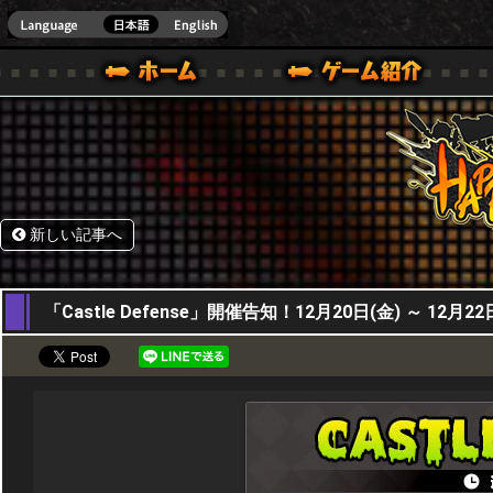
HappyWars
@Happ
BOX ONE VER.]
ル｜HAPPY WARS(ハッピーウォーズ)公式サイト [ XBOX 360,XBOX ONE VER.]
ームガイド
サポート | HAPPY WARS(ハッピーウォーズ)公式サイト [ XB
新しい記事へ
19,12,2024
「Castle Defense」開催告知！12月20日(金) ～ 12月22