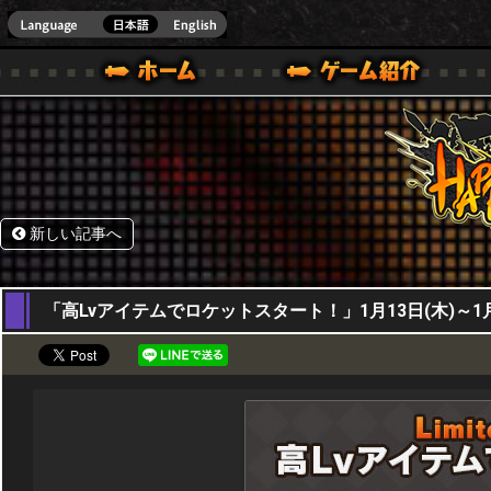
HappyWars
@Happ
BOX ONE VER.]
ル｜HAPPY WARS(ハッピーウォーズ)公式サイト [ XBOX 360,XBOX ONE VER.]
ームガイド
サポート | HAPPY WARS(ハッピーウォーズ)公式サイト [ XB
新しい記事へ
13,02,2025
「高Lvアイテムでロケットスタート！」1月13日(木)～1月