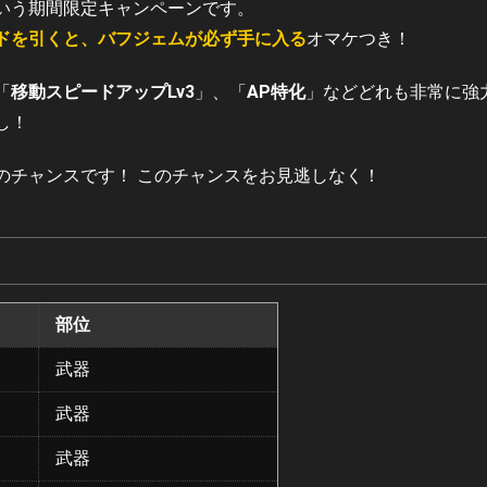
いう期間限定キャンペーンです。
ドを引くと、バフジェムが必ず手に入る
オマケつき！
「
移動スピードアップLv3
」、「
AP特化
」などどれも非常に強
し！
のチャンスです！ このチャンスをお見逃しなく！
部位
武器
武器
武器