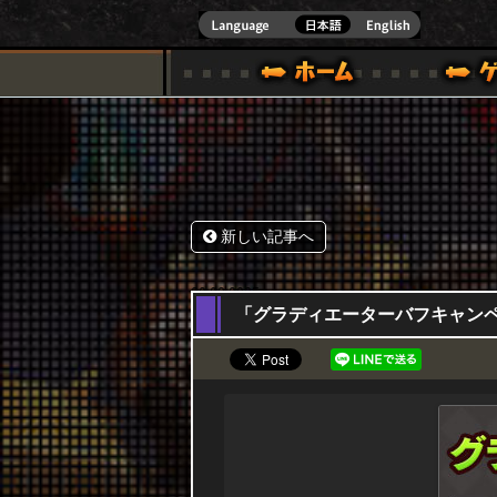
式サイト [ XBOX 360,XBOX ONE VER.]
スペシャル｜HAPPY WARS(ハッピーウォーズ)公式サイト [ XBOX 36
ゲームガイド
サポート | HAPPY WARS(ハ
新しい記事へ
20,02,2025
「グラディエーターバフキャンペーン