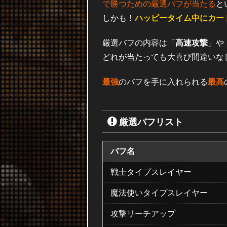
で勝つための厳選バフが当たる
と
しかも！
ハッピータイム中にカー
厳選バフの内容は「
高速攻撃
」や
どれが当たっても大喜び間違いな
最強
のバフを手に入れられる
最高
厳選バフリスト
バフ名
戦士タイプスレイヤー
魔法使いタイプスレイヤー
攻撃リーチアップ