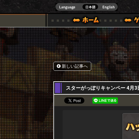
式サイト [ XBOX 360,XBOX ONE VER.]
スペシャル｜HAPPY WARS(ハッピーウォーズ)公式サイト [ XBOX 36
ゲームガイド
サポート | HAPPY WARS(ハ
新しい記事へ
03,04,2025
スターがっぽりキャンペー 4月3日(木