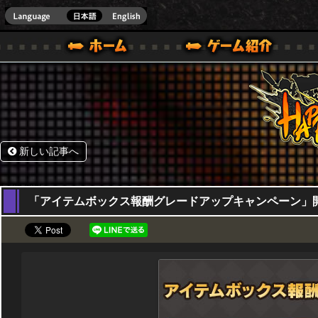
HappyWars
@Happ
BOX ONE VER.]
ル｜HAPPY WARS(ハッピーウォーズ)公式サイト [ XBOX 360,XBOX ONE VER.]
ームガイド
サポート | HAPPY WARS(ハッピーウォーズ)公式サイト [ XB
新しい記事へ
17,04,2025
「アイテムボックス報酬グレードアップキャンペーン」開催！4